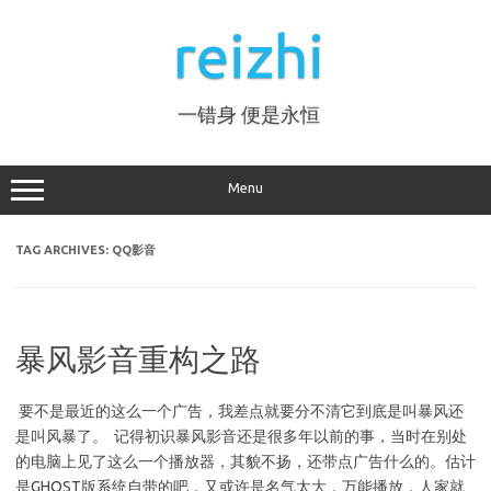
Skip
to
reizhi
content
一错身 便是永恒
Menu
TAG ARCHIVES:
QQ影音
暴风影音重构之路
要不是最近的这么一个广告，我差点就要分不清它到底是叫暴风还
是叫风暴了。 记得初识暴风影音还是很多年以前的事，当时在别处
的电脑上见了这么一个播放器，其貌不扬，还带点广告什么的。估计
是GHOST版系统自带的吧，又或许是名气太大，万能播放，人家就