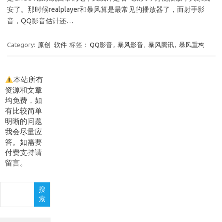
安了。那时候realplayer和暴风算是最常见的播放器了，而射手影
音，QQ影音估计还…
Category:
原创
软件
标签：
QQ影音
,
暴风影音
,
暴风腾讯
,
暴风重构
本站所有
资源和文章
均免费，如
有比较简单
明晰的问题
我会尽量应
答。如需要
付费支持请
留言。
搜
搜
索
索