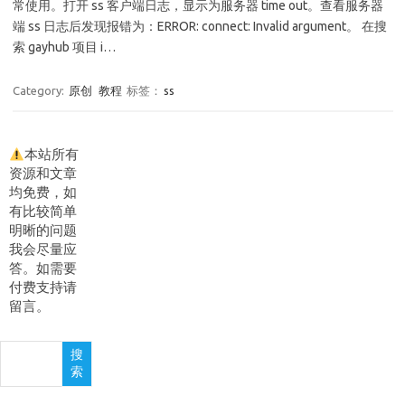
常使用。打开 ss 客户端日志，显示为服务器 time out。查看服务器
端 ss 日志后发现报错为：ERROR: connect: Invalid argument。 在搜
索 gayhub 项目 i…
Category:
原创
教程
标签：
ss
本站所有
资源和文章
均免费，如
有比较简单
明晰的问题
我会尽量应
答。如需要
付费支持请
留言。
搜
搜
索
索