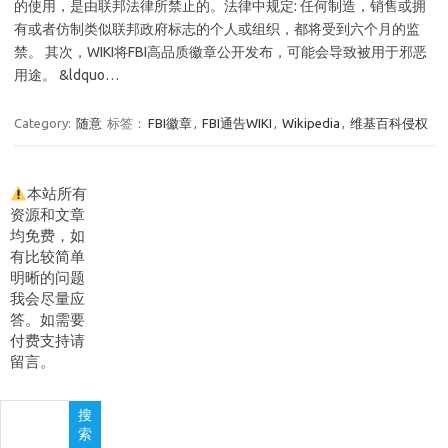
的使用，是由联邦法律所禁止的。法律中规定: 任何制造，销售或拥
有或者仿制类似联邦政府标志的个人或组织，都将受到六个月的监
禁。 其次，WIKI将FBI高品质徽章公开发布，可能会导致被用于邪恶
用途。 &ldquo…
Category:
随意
标签：
FBI徽章
,
FBI通告WIKI
,
Wikipedia
,
维基百科侵权
本站所有
资源和文章
均免费，如
有比较简单
明晰的问题
我会尽量应
答。如需要
付费支持请
留言。
搜
搜
索
索