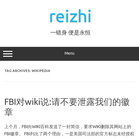
Skip
to
reizhi
content
一错身 便是永恒
Menu
TAG ARCHIVES:
WIKIPEDIA
FBI对wiki说:请不要泄露我们的徽
章
上个月，FBI向WIKI百科发送了一封简信，要求WIKI删除其网站上的
FBI徽章。 FBI列出了两个理由，一是美国司法部的官方标志未经授权