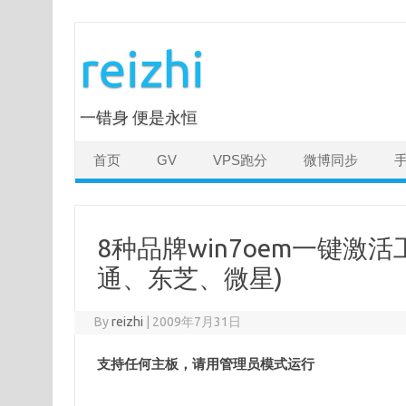
Skip
to
reizhi
content
一错身 便是永恒
首页
GV
VPS跑分
微博同步
8种品牌win7oem一键
通、东芝、微星)
By
reizhi
|
2009年7月31日
支持任何主板，请用
管理员
模式
运行