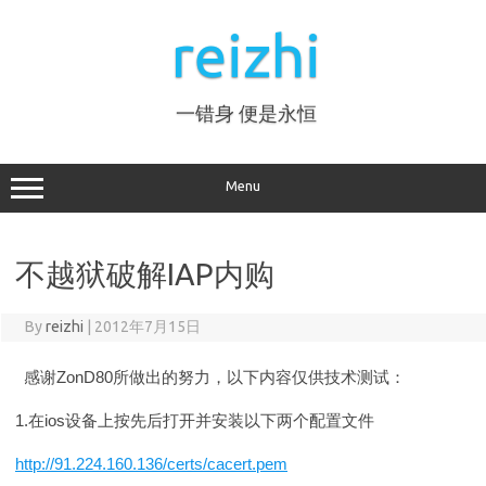
Skip
to
reizhi
content
一错身 便是永恒
Menu
不越狱破解IAP内购
By
reizhi
|
2012年7月15日
感谢ZonD80所做出的努力，以下内容仅供技术测试：
1.在ios设备上按先后打开并安装以下两个配置文件
http://91.224.160.136/certs/cacert.pem