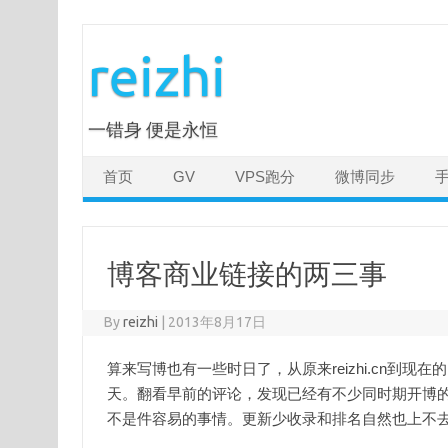
Skip
to
reizhi
content
一错身 便是永恒
首页
GV
VPS跑分
微博同步
博客商业链接的两三事
By
reizhi
|
2013年8月17日
算来写博也有一些时日了，从原来reizhi.cn到现在
天。翻看早前的评论，发现已经有不少同时期开博的
不是件容易的事情。更新少收录和排名自然也上不