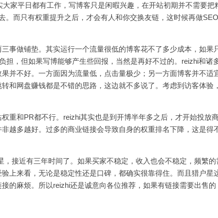
实大家平日都有工作，写博客只是闲暇兴趣，在开站初期并不需要把
上去。而只有权重提升之后，才会有人和你交换友链，这时候再做SE
两三事做铺垫。其实运行一个流量很低的博客花不了多少成本，如果
负担，但如果写博能够产生些回报，当然是再好不过的。reizhi和诸
的广告，效果并不好。一方面因为流量低，点击量极少；另一方面博客并不适
跳转和网盘赚钱都是不错的思路，这边就不多说了。考虑到访客体验
重和PR都不行。reizhi其实也是到开博半年多之后，才开始投放
并非越多越好。过多的商业链接会导致自身的权重排名下降，这是得
猎户星，接近有三年时间了。如果买家不稳定，收入也会不稳定，频繁的
经验上来看，无论是稳定性还是口碑，都确实很靠得住。而且
猎户星
的麻烦。所以reizhi还是诚意向各位推荐，如果有链接需要出售的