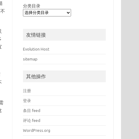
精
分类目录
O不
只
友情链接
多
宜
Evolution Host
，
sitemap
商
其他操作
不
注册
登录
需
这
条目 feed
评论 feed
WordPress.org