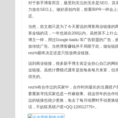
对于新手博客而言，最受到关注的无非是SEO。其
力放在SEO上。做好原创内容，权重和PR一样会
迟。
当然，前文都只是为了今天要说的博客商业链接的
算金钱的话，一年也就在200以内。虽然算不上什么
博主一样，用过Google baidu 等广告联盟
放传统广告。当然博客赚钱并不局限于此，做短链
reizhi最终决定还是只投放商业链接。
说到商业链接，很多新手博主肯定会担心自己的网站权
业链接。虽然计费模式通常是按每条每月来算，但
偿失的。
reizhi有合作过的买家中，合作时间最长的当属
要重新寻找买家也是一件麻烦事。就这些年的合作
边的链接也很少更换，免去了每月续费时手动更换链接
话，不妨联系猎户星<QQ:120012775>。