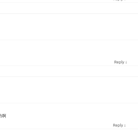
↓
Reply
功啊
↓
Reply