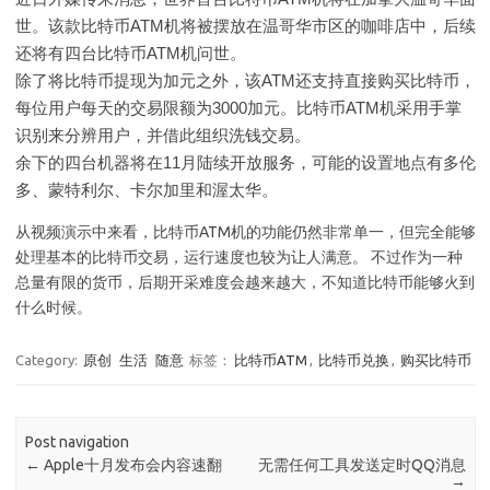
世。该款比特币ATM机将被摆放在温哥华市区的咖啡店中，后续
还将有四台比特币ATM机问世。
除了将比特币提现为加元之外，该ATM还支持直接购买比特币，
每位用户每天的交易限额为3000加元。比特币ATM机采用手掌
识别来分辨用户，并借此组织洗钱交易。
余下的四台机器将在11月陆续开放服务，可能的设置地点有多伦
多、蒙特利尔、卡尔加里和渥太华。
从视频演示中来看，比特币ATM机的功能仍然非常单一，但完全能够
处理基本的比特币交易，运行速度也较为让人满意。 不过作为一种
总量有限的货币，后期开采难度会越来越大，不知道比特币能够火到
什么时候。
Category:
原创
生活
随意
标签：
比特币ATM
,
比特币兑换
,
购买比特币
Post navigation
←
Apple十月发布会内容速翻
无需任何工具发送定时QQ消息
→