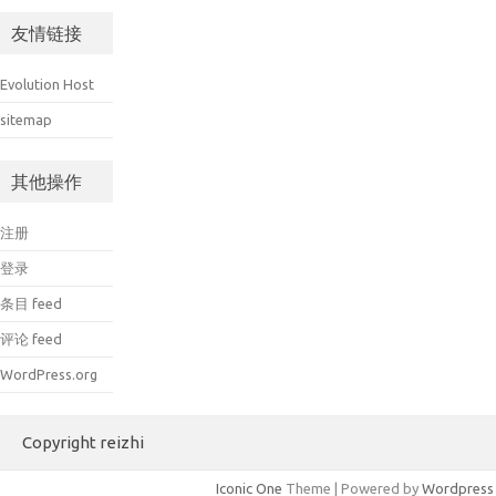
友情链接
Evolution Host
sitemap
其他操作
注册
登录
条目 feed
评论 feed
WordPress.org
Copyright reizhi
Iconic One
Theme | Powered by
Wordpress