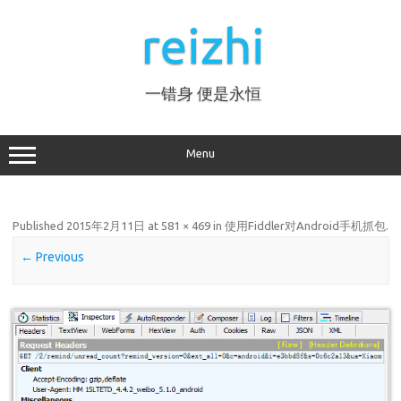
Skip
to
reizhi
content
一错身 便是永恒
Menu
Published
2015年2月11日
at
581 × 469
in
使用Fiddler对Android手机抓包
.
← Previous