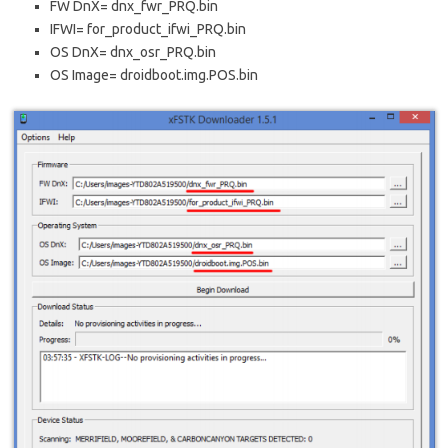
FW DnX= dnx_fwr_PRQ.bin
IFWI= for_product_ifwi_PRQ.bin
OS DnX= dnx_osr_PRQ.bin
OS Image= droidboot.img.POS.bin