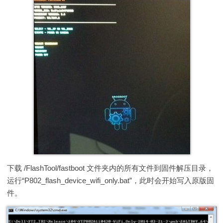
下载 /FlashTool/fastboot 文件夹内的所有文件到固件解压目录，
运行“P802_flash_device_wifi_only.bat”，此时会开始写入原版固
件。