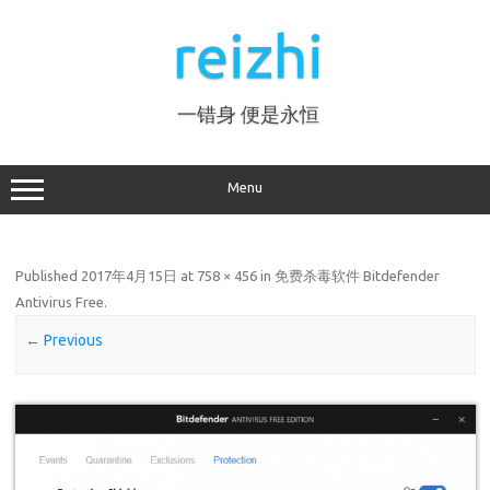
Skip
to
reizhi
content
一错身 便是永恒
Menu
Published
2017年4月15日
at
758 × 456
in
免费杀毒软件 Bitdefender
Antivirus Free
.
← Previous