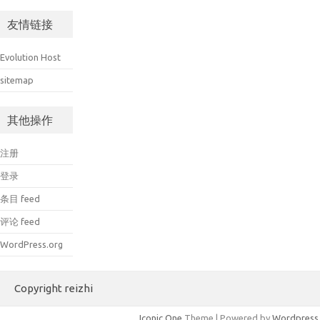
友情链接
Evolution Host
sitemap
其他操作
注册
登录
条目 feed
评论 feed
WordPress.org
Copyright reizhi
Iconic One
Theme | Powered by
Wordpress