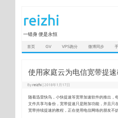
Skip
to
reizhi
content
一错身 便是永恒
首页
GV
VPS跑分
微博同步
使用家庭云为电信宽带提速
By
reizhi
|
2018年1月17日
随着迅雷快鸟，小快提速等宽带加速软件的推出，电
文件共享与备份，宽带提速只是附加功能，并且只
宽带持续提速的教程，正在使用电信网络的朋友不