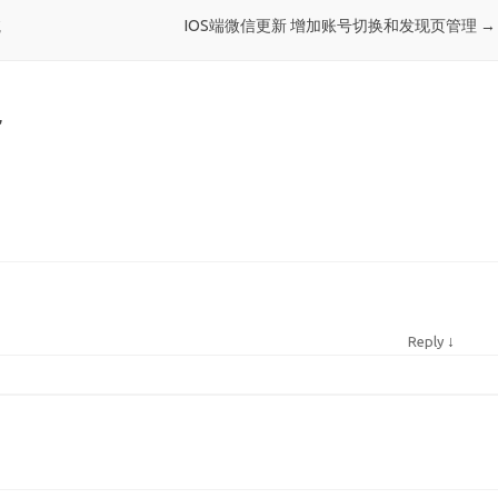
航
IOS端微信更新 增加账号切换和发现页管理
→
”
↓
Reply