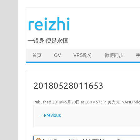
Skip
to
reizhi
content
一错身 便是永恒
首页
GV
VPS跑分
微博同步
20180528011653
Published
2018年5月28日
at
850 × 573
in
美光3D NAND Mi
← Previous