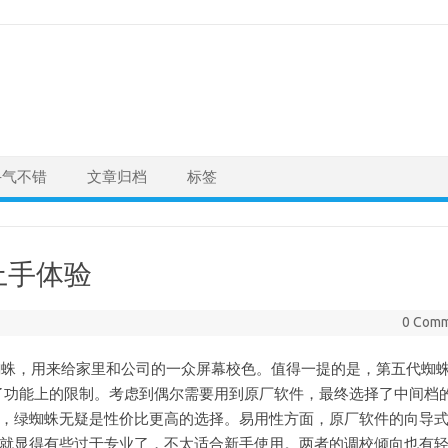
手气不错
文章归档
标签
仪上手体验
0 Com
5 蓝蜘蛛，用来给家里和公司的一众屏幕校色。值得一提的是，第五代蜘
了功能上的限制。考虑到偶尔需要用到原厂软件，最终选择了中间档
 等的话，绿蜘蛛无疑是性价比更高的选择。易用性方面，原厂软件的向导
CAL 就显得有些过于专业了，不太适合新手使用。两者的调校倾向也有