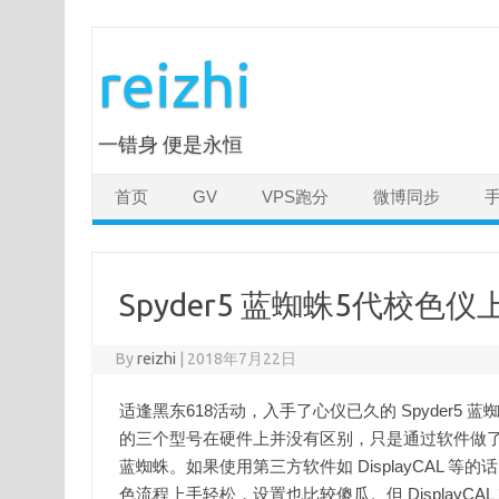
Skip
to
reizhi
content
一错身 便是永恒
首页
GV
VPS跑分
微博同步
Spyder5 蓝蜘蛛5代校色
By
reizhi
|
2018年7月22日
适逢黑东618活动，入手了心仪已久的 Spyder
的三个型号在硬件上并没有区别，只是通过软件做
蓝蜘蛛。如果使用第三方软件如 DisplayCAL
色流程上手轻松，设置也比较傻瓜。但 Display