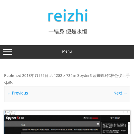
Skip
to
reizhi
content
一错身 便是永恒
Menu
Published
2018年7月22日
at
1282 × 724
in
Spyder5 蓝蜘蛛5代校色仪上手
体验
.
← Previous
Next →