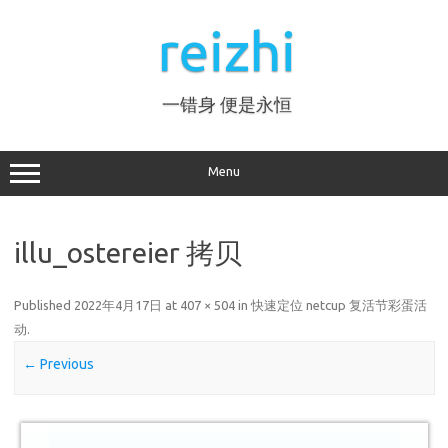
Skip
to
reizhi
content
一错身 便是永恒
Menu
illu_ostereier 拷贝
Published
2022年4月17日
at
407 × 504
in
快速定位 netcup 复活节彩蛋活
动
.
← Previous