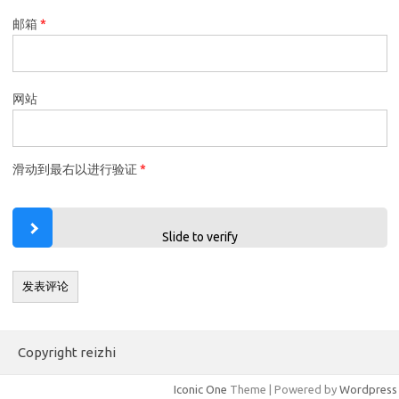
邮箱
*
网站
滑动到最右以进行验证
*
Slide to verify
Copyright reizhi
Iconic One
Theme | Powered by
Wordpress