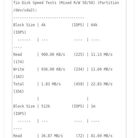
fio Disk Speed Tests (Mixed R/W 50/50) (Partition 
/dev/sda2):

---------------------------------

Block Size | 4k            (IOPS) | 64k           
(IOPS)

  ------   | ---            ----  | ----           
----

Read       | 900.00 KB/s    (225) | 11.13 MB/s     
(174)

Write      | 936.00 KB/s    (234) | 11.69 MB/s     
(182)

Total      | 1.83 MB/s      (459) | 22.83 MB/s     
(356)

           |                      |

Block Size | 512k          (IOPS) | 1m            
(IOPS)

  ------   | ---            ----  | ----           
----

Read       | 36.87 MB/s      (72) | 81.69 MB/s      