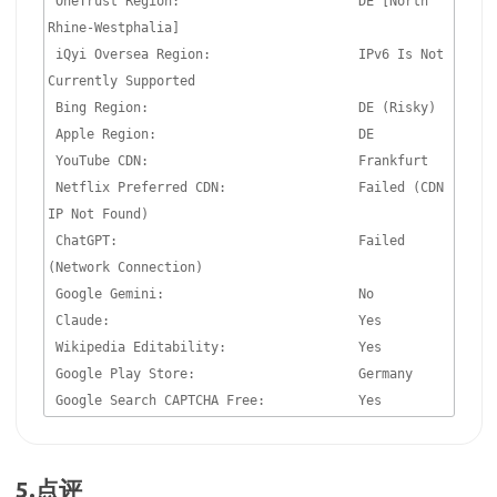
 OneTrust Region:                       DE [North 
Rhine-Westphalia]

 iQyi Oversea Region:                   IPv6 Is Not 
Currently Supported

 Bing Region:                           DE (Risky)

 Apple Region:                          DE

 YouTube CDN:                           Frankfurt

 Netflix Preferred CDN:                 Failed (CDN 
IP Not Found)

 ChatGPT:                               Failed 
(Network Connection)

 Google Gemini:                         No

 Claude:                                Yes

 Wikipedia Editability:                 Yes

 Google Play Store:                     Germany

 Google Search CAPTCHA Free:            Yes
5.点评