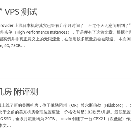
” VPS 测试
eprovider 上线日本机房其实已经有几个月时间了，不过今天无意间刷到了
例（High Performance Instances），于是便有了这篇文章。根据个
高性能实例并非真正意义上的无限流量，在使用较多流量后会被限速。 本次测
 4G, 75GB…
西机房 附评测
ud 今日上线了新的美西机房，位于俄勒冈州（OR）希尔斯伯勒（Hillsboro）。
比于之前的美东机房物理位置更近，价格依然是3.85欧元/月起。最低配置
M, 40G SSD，全系月流量均为 20TB 。 reizhi 创建了一台 CPX21（次低配）
本文…