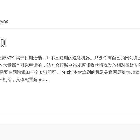
YABS
评测
Host 的免费 VPS 属于长期活动，并不是短期的送测机器。只要你有自己的网站并
收录量都是可以申请的，站方会按照网站规模和收录情况发放相对应级别
只需要在网站添加一个友链即可。 reizhi 本次拿到的机器是官网原价为60
al 档的机器，具体配置是 8C…