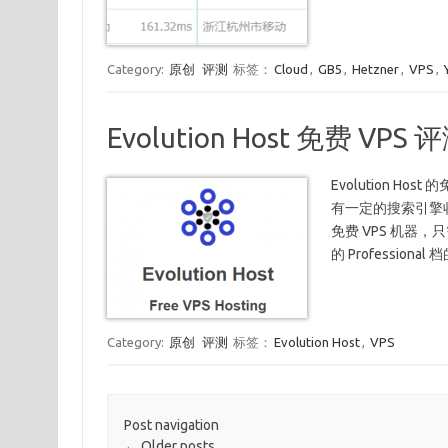
Category:
原创
评测
标签：
Cloud
,
GB5
,
Hetzner
,
VPS
,
Evolution Host 免费 VPS 
Evolution 
有一定的搜索引擎
免费 VPS 机器，
的 Profession
Category:
原创
评测
标签：
Evolution Host
,
VPS
Post navigation
←
Older posts