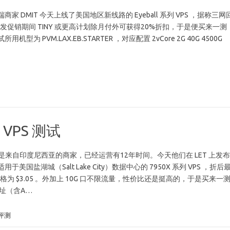
家 DMIT 今天上线了美国地区新线路的 Eyeball 系列 VPS ，据称三网
。首发促销期间 TINY 或更高计划除月付外可获得20%折扣，于是便买来一测
型为 PVM.LAX.EB.STARTER ，对应配置 2vCore 2G 40G 4500G
 VPS 测试
ST 是来自印度尼西亚的商家，已经运营有12年时间。今天他们在 LET 上发
美国盐湖城（Salt Lake City）数据中心的 7950X 系列 VPS ，折后
G 的价格为 $3.05 。外加上 10G 口不限流量，性价比还是挺高的，于是买来一
址（含A…
评测