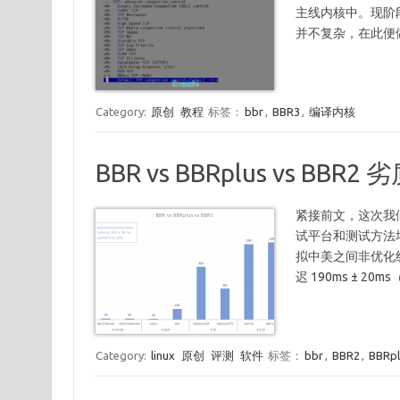
主线内核中。现阶段
并不复杂，在此便
Category:
原创
教程
标签：
bbr
,
BBR3
,
编译内核
BBR vs BBRplus vs BB
紧接前文，这次我们来
试平台和测试方法
拟中美之间非优化线
迟 190ms ± 2
Category:
linux
原创
评测
软件
标签：
bbr
,
BBR2
,
BBRpl