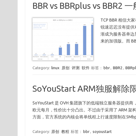
BBR vs BBRplus vs BB
TCP BBR 相信
锐速迟迟没有提供对新
渐成为服务器单边加速的
来的加强版。而 BB
Category:
linux
原创
评测
软件
标签：
bbr
,
BBR2
,
BBRpl
SoYouStart ARM独服解
SoYouStart 是 OVH 集团旗下的低端独立服务器提供商
欧元每月，性价比十分凸出。不过由于采用了 ARM 架
方面，官方系统的内核会将单线程上行速度限制在5Mb
Category:
原创
教程
标签：
bbr
,
soyoustart