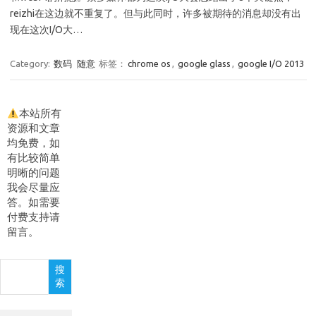
reizhi在这边就不重复了。但与此同时，许多被期待的消息却没有出
现在这次I/O大…
Category:
数码
随意
标签：
chrome os
,
google glass
,
google I/O 2013
本站所有
资源和文章
均免费，如
有比较简单
明晰的问题
我会尽量应
答。如需要
付费支持请
留言。
搜
搜
索
索