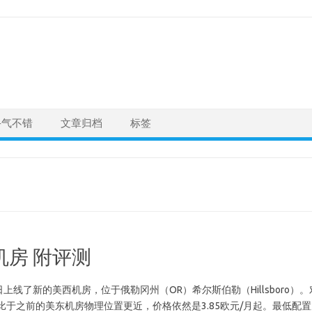
手气不错
文章归档
标签
西机房 附评测
ud 今日上线了新的美西机房，位于俄勒冈州（OR）希尔斯伯勒（Hillsboro）。
比于之前的美东机房物理位置更近，价格依然是3.85欧元/月起。最低配置