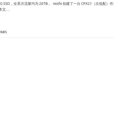
M, 40G SSD，全系月流量均为 20TB 。 reizhi 创建了一台 CPX21（次低配）
本文…
YABS